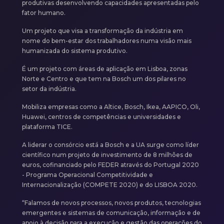
produtivas desenvolvendo capacidades apresentadas pelo
fator humano.
Um projeto que visa a transformação da indústria em
nome do bem-estar dos trabalhadores numa visão mais
humanizada do sistema produtivo.
É um projeto com áreas de aplicação em Lisboa, zonas
Norte e Centro e que tem na Bosch um dos pilares no
setor da indústria.
Mobiliza empresas como a Altice, Bosch, Ikea, AAPICO, Oli,
Huawei, centros de competências e universidades e
plataforma TICE.
A liderar o consórcio está a Bosch e a UA surge como líder
científico num projeto de investimento de 8 milhões de
euros, cofinanciado pelo FEDER através do Portugal 2020
- Programa Operacional Competitividade e
Internacionalização (COMPETE 2020) e do LISBOA 2020.
“Falamos de novos processos, novos produtos, tecnologias
emergentes e sistemas de comunicação, informação e de
apoio à decisão para a execução e gestão das operações do