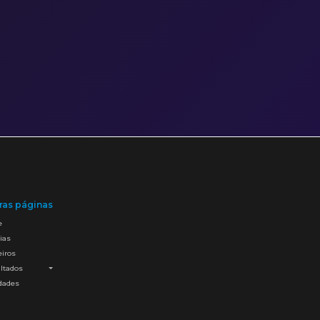
ras páginas
e
ias
eiros
ltados
idades