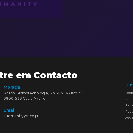
tre em Contacto
Out
Morada
Bosch Termotecnologia, S.A. -EN 16 - Km 3,7
Sobr
3800-533 Cacia Aveiro
Notíc
Parc
Email
Resu
augmanity@tice.pt
Ativ